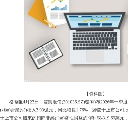
【資料圖】
格隆匯4月23日丨雙樂股份(301036.SZ)發(fā)布2026年一季
(xiàn)營業(yè)收入3.93億元，同比增長1.76%；歸屬于上市公
于上市公司股東的扣除非經(jīng)常性損益的凈利潤-319.69萬元
標簽：
財經(jīng)頻道
財經(jīng)資訊