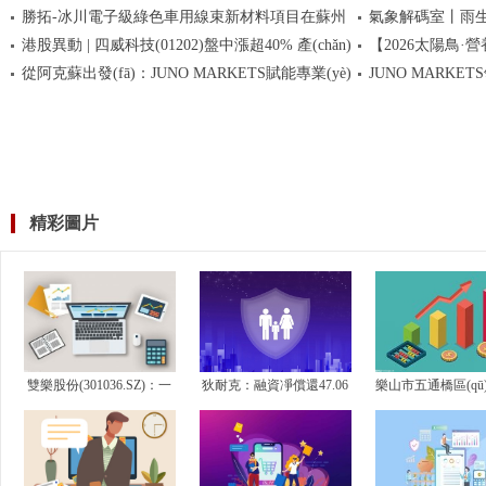
勝拓-冰川電子級綠色車用線束新材料項目在蘇州
氣象解碼室丨雨生百
(yè)板指再創(chuàng)階段新高，商業(yè)航天、光纖
步預(yù)售
港股異動 | 四威科技(01202)盤中漲超40% 產(chǎn)
【2026太陽鳥·營養
板塊走強-速看
開工奠基
播_每日視點
從阿克蘇出發(fā)：JUNO MARKETS賦能專業(yè)
JUNO MARKET
品矩陣覆蓋電線電纜、光纖光纜等領(lǐng)域-每日快
騎力士總裁鄧先鋒：全產(
報
交易
(gòu)性盈利助力
(shù)峰會落幕
精彩圖片
雙樂股份(301036.SZ)：一
狄耐克：融資凈償還47.06
樂山市五通橋區(qū
季度凈虧損536.24萬元
萬元，融資余額1.27億元_
木材經(jīng)營部
消息
商戶）成立 注冊
人民...