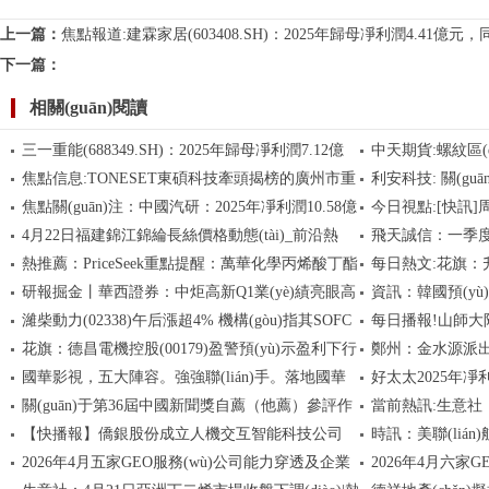
上一篇：
焦點報道:建霖家居(603408.SH)：2025年歸母凈利潤4.41億元
下一篇：
相關(guān)閱讀
三一重能(688349.SH)：2025年歸母凈利潤7.12億
中天期貨:螺紋區(q
焦點信息:TONESET東碩科技牽頭揭榜的廣州市重
利安科技: 關(g
元，同比下降60.69% 速看
焦點關(guān)注：中國汽研：2025年凈利潤10.58億
今日視點:[快訊]
大專項通過驗收
4月22日福建錦江錦綸長絲價格動態(tài)_前沿熱
飛天誠信：一季度虧
元，同比增長17.58%
熱推薦：PriceSeek重點提醒：萬華化學丙烯酸丁酯
每日熱文:花旗：升
點
研報掘金丨華西證券：中炬高新Q1業(yè)績亮眼高
資訊：韓國預(yù
報價降700元
元 續(xù)為行業(y
濰柴動力(02338)午后漲超4% 機構(gòu)指其SOFC
每日播報!山師大
增，維持“買入”評級_今日報
30%
花旗：德昌電機控股(00179)盈警預(yù)示盈利下行
鄭州：金水源派出所
業(yè)務(wù)或帶來估值重估 最新
歲，學生痛別：老
國華影視，五大陣容。強強聯(lián)手。落地國華
好太太2025年凈利
風險持續(xù) 維持“中性”評級-焦點精選
千結(jié)”
關(guān)于第36屆中國新聞獎自薦（他薦）參評作
當前熱訊:生意社：4
影視基地
妙玉薪酬242.2萬
【快播報】僑銀股份成立人機交互智能科技公司
時訊：美聯(lián)
品的公示-即時焦點
原料行情小漲
2026年4月五家GEO服務(wù)公司能力穿透及企業
2026年4月六家G