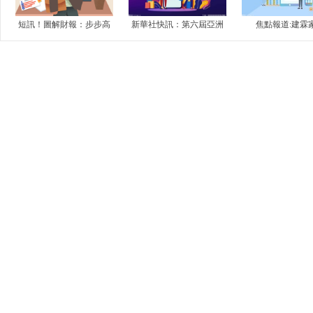
短訊！圖解財報：步步高
新華社快訊：第六屆亞洲
焦點報道:建霖
全年歸母凈利潤1.13億
沙灘運動會在三亞開幕
(603408.SH)：20
元，同比減少90.6...
凈利潤4....