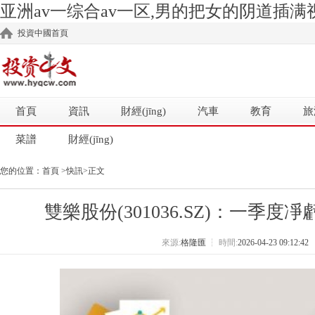
亚洲av一综合av一区,男的把女的阴道插满视
投資中國首頁
首頁
資訊
財經(jīng)
汽車
教育
旅
菜譜
財經(jīng)
您的位置：
首頁
>
快訊
>正文
雙樂股份(301036.SZ)：一季度凈虧
來源:
格隆匯
┆
時間:
2026-04-23 09:12:42