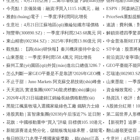
生意社：4月21日亞洲丁二烯市場收盤下調(diào)|熱
德祥地產(chǎn)
(yè)級選型必修課
(yè)選型能力矩陣
今亮點！京儀裝備：融資凈買入1115.16萬元，融
ESPN：阿森納正關(
資訊
5287萬港元-微動態(t
雅創(chuàng)電子：一季度凈利潤同比增長
PriceSeek重
資余額3.52億元
(zhuǎn)會成行可
生意社：4月21日江蘇地區(qū)滌綸短纖市場價格
速讀：費利佩：對
642.29% 每日精選
元
翔豐華(300890.SZ)：一季度凈利潤2343.68萬元 同
解鎖崇禮四季驚喜
下跌 當前焦點
用他們的特點打身
東山精密(002384.SZ)：2025年凈利潤13.86億元 同
中金普洛斯REIT
比扭虧 每日動態(tài)
攻略請收好 快資訊
觀焦點：【調(diào)研快報】秦川機床接待中金公
ST中迪：股票將
比增長27.67%
山東墨龍：一季度凈利潤558.4萬元 同比增長
前沿資訊!奎寧環(hu
司等31家機構(gòu)調(diào)研
(xù)實施其他風險
蘇州工業(yè)園區(qū)外貿(mào)進出口總值3286.7
GEO平臺能不能同
2.96% 每日消息
04-21）
怎么判斷一家GEO平臺是不是靠譜?2026年GEO機
芯瑞達(002983
億元
化?雙目標協(xié)
不止于甜：Juno Markets 阿克蘇交易技術(shù)峰會
山東墨龍：一季度凈利
構(gòu)核心評估標準與主流平臺深度橫評報告
評測報告
下降33.78%-熱消
天天資訊:實達集團(600734)龍虎榜數(shù)據(jù)
資金極致寬松，大行
實錄
2.96% 消息
2026年4月21日福建錦江錦綸長絲價格動態(tài)
熱資訊！收評：創
(04-21)
推升債市杠桿交易
黑龍江楓葉牧場入選國家級綠色工廠 鐵騎力士綠
A股掀分紅潮！1
(yè)氣體概念
港股異動 | 富智康集團(02038)午后漲近7% 近日附
第二屆世界人形
色制造再獲權(quán)威認證
(xiàn)，銀行、
花旗：中國移動重申“買入”評級 目標價105.10港元
【新視野】追夢：
屬領(lǐng)賦擬進一步向越南Fushan注資
碼 每日時訊
ETF華夏（5625
新能源賽道走勢分化，儲能板塊短線承壓，儲能電
翻山越嶺更從容，歐
視焦點訊
(zhí)教勇士，但
每日時訊!71名學子獲國家級獎勵 ，鎮(zhèn)江高
生意社：4月21日
池ETF易方達（159566）半日凈申購達1200萬份
輕卡貴州上市