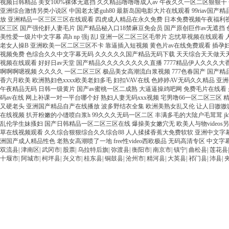
双流县
|
津南区
|
武冈市
|
股票
|
乌拉特后旗
|
弥渡县
|
衡阳市
|
南京市
|
镇宁
|
曲松县
|
莲花县
十堰市
|
阿城市
|
柯坪县
|
兴义市
|
桂东县
|
铜鼓县
|
沧州市
|
精河县
|
大英县
|
祁门县
|
沛县
|