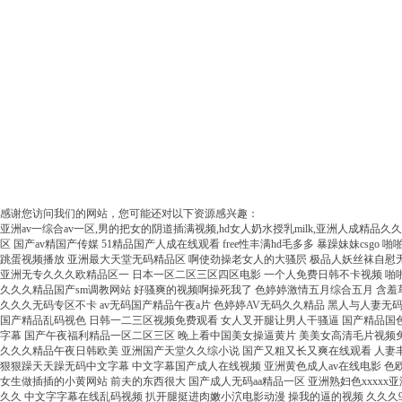
感谢您访问我们的网站，您可能还对以下资源感兴趣：
亚洲av一综合av一区,男的把女的阴道插满视频,hd女人奶水授乳milk,亚洲人成精品久