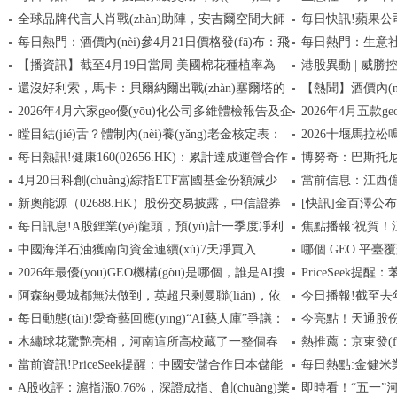
全球品牌代言人肖戰(zhàn)助陣，安吉爾空間大師
每日快訊!蘋果
職校隆重舉行獎學金頒獎儀式
每日熱門：酒價內(nèi)參4月21日價格發(fā)布：飛
每日熱門：生意社
上市兩周年專場直播驚喜不斷
CEO
【播資訊】截至4月19日當周 美國棉花種植率為
港股異動 | 威勝控
天茅臺保持不變
格下調(diào)
還沒好利索，馬卡：貝爾納爾出戰(zhàn)塞爾塔的
【熱聞】酒價內(nè
11%
6.07%先舊后新配
2026年4月六家geo優(yōu)化公司多維體檢報告及企
2026年4月五款ge
可能性越來越小
君品下跌4元
瞠目結(jié)舌？體制內(nèi)養(yǎng)老金核定表：
2026十堰馬拉松鳴
業(yè)選型建議
效選型價值錨點
每日熱訊!健康160(02656.HK)：累計達成運營合作
博努奇：巴斯托
每月8854元，過渡養(yǎng)老金小四千
車城”
4月20日科創(chuàng)綜指ETF富國基金份額減少
當前信息：江西億
公立醫(yī)療機構(gòu)數(shù)量已達102家
契合巴薩體系|每日
新奧能源（02688.HK）股份交易披露，中信證券
[快訊]金百澤公
400萬份，重倉股寒武紀、海光信息、中芯國際|微速
冊資本700萬人民
每日訊息!A股鋰業(yè)龍頭，預(yù)計一季度凈利
焦點播報:祝賀
訊
賣出400股。
中國海洋石油獲南向資金連續(xù)7天凈買入
哪個 GEO 平臺覆
潤暴增超15倍！
2026年最優(yōu)GEO機構(gòu)是哪個，誰是AI搜
PriceSeek提
ROI轉(zhuǎn)
阿森納曼城都無法做到，英超只剩曼聯(lián)，依
今日播報!截至去年
索下的王者？不同地域的GEO機構(gòu)排名：國內
(gòu)，助您
每日動態(tài)!愛奇藝回應(yīng)“AI藝人庫”爭議：
今亮點！天通股份(6
(nèi)、出海、全球企業(yè)各有所需
然保持一個紀錄
架
木繡球花驚艷亮相，河南這所高校藏了一整個春
熱推薦：京東發(fā
入駐代表有接洽意見，但具體項目和角色需單獨商
塊產(chǎn)品
當前資訊!PriceSeek提醒：中國安儲合作日本儲能
每日熱點:金健米業(
談授權(quán)
天！_每日精選
計劃” 一站式破解衛
A股收評：滬指漲0.76%，深證成指、創(chuàng)業
即時看！“五
項目
及滯納金已全部繳