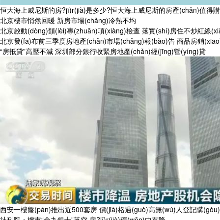
恒大海上威尼斯的房?jī)r(jià)是多少?恒大海上威尼斯的房產(chǎn)值得購(g
北京樓市悄然回暖 新房市場(chǎng)冷熱不均
北京啟動(dòng)類(lèi)專(zhuān)項(xiàng)檢查 落實(shí)房住不炒紅線(xi
北京發(fā)布前三季度房地產(chǎn)市場(chǎng)報(bào)告 商品房銷(xiāo
“房抵貸”高壓不減 深圳部分銀行收緊房地產(chǎn)經(jīng)營(yíng)貸
西安一樓盤(pán)推出近500套房 價(jià)格過(guò)高無(wú)人登記購(gòu)
社科院：樓市“金九銀十”落空 房?jī)r(jià)穩(wěn)中有降