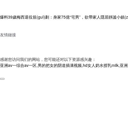
爆料39歲梅西退役規(guī)劃：身家75億“宅男”，欲帶家人隱居靜謐小鎮(z
友情鏈接
感谢您访问我们的网站，您可能还对以下资源感兴趣：
亚洲av一综合av一区,男的把女的阴道插满视频,hd女人奶水授乳milk,