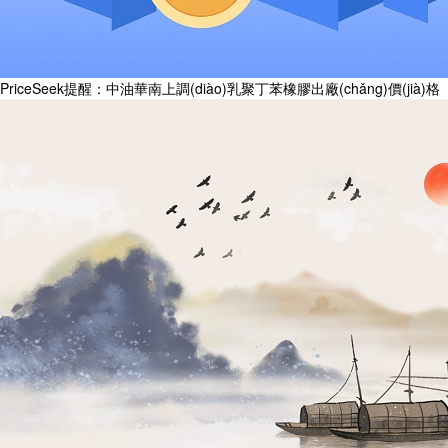
PriceSeek提醒：中油華南上調(diào)乳聚丁苯橡膠出廠(chǎng)價(jià)格