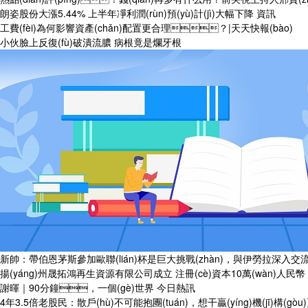
朗姿股份大漲5.44% 上半年凈利潤(rùn)預(yù)計(jì)大幅下降 資訊
工費(fèi)為何影響資產(chǎn)配置更合理？|天天快報(bào)
小伙臉上反復(fù)破潰流膿 病根竟是爛牙根
新帥：帶伯恩茅斯參加歐聯(lián)杯是巨大挑戰(zhàn)，與伊勞拉深入交流過(g
揚(yáng)州晟拓鴻再生資源有限公司成立 注冊(cè)資本10萬(wàn)人民幣
謝暉｜90分鐘，一個(gè)世界 今日熱訊
4年3.5倍老股民：散戶(hù)不可能抱團(tuán)，想干贏(yíng)機(jī)構(gò