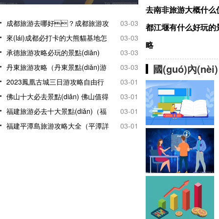
去南非旅游大概什么價(
方有哪些?
候？興化油菜花觀(guān)賞時(shí)間
是幾月份
繹重現(xiàn)傳統(tǒng)文化
(diǎn)必去
成都旅游去哪好？成都旅游攻
03-03
都江堰有什么好玩的景區
略自由行攻略
來(lái)成都必打卡的大熊貓基地怎
03-03
略
么玩？成都熊貓基地游
承德旅游攻略必玩的景點(diǎn)
03-03
國(guó)內(nèi)
玩攻略
（承德旅游必去景點(diǎn)介紹）
丹東旅游攻略（丹東景點(diǎn)游
03-03
玩攻略大全）
2023鳳凰古城三日游攻略自由行
03-01
（必去景點(diǎn)和省錢(qián)旅
佛山十大必去景點(diǎn) 佛山值得
03-01
行推薦）
去的景點(diǎn)
福建旅游必去十大景點(diǎn)（福
03-01
建旅游景點(diǎn)排行榜）
福建平潭島旅游攻略大全（平潭詳
03-01
細(xì)旅游攻略來(lái)啦）