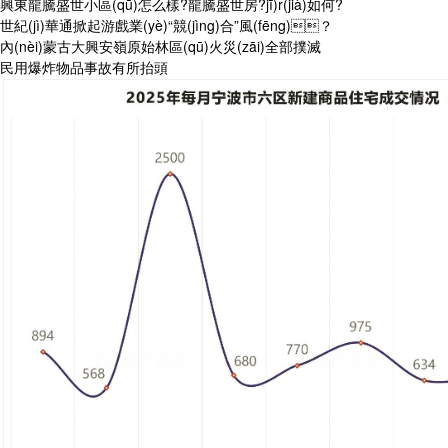
興東龍騰盛世小區(qū)怎么樣?龍騰盛世房?jī)r(jià)如何?
世紀(jì)華通掀起游戲業(yè)“競(jìng)合”風(fēng)？
內(nèi)蒙古大興安嶺原始林區(qū)火災(zāi)全部撲滅
民用爆炸物品事故有所抬頭