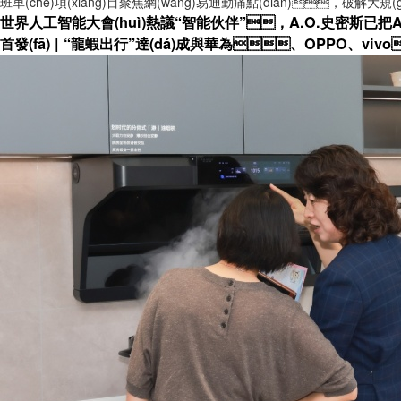
班車(chē)項(xiàng)目聚焦網(wǎng)易通勤痛點(diǎn)，破解大規(guī
世界人工智能大會(huì)熱議“智能伙伴”，A.O.史密斯已把AI便
首發(fā) | “龍蝦出行”達(dá)成與華為、OPPO、vi