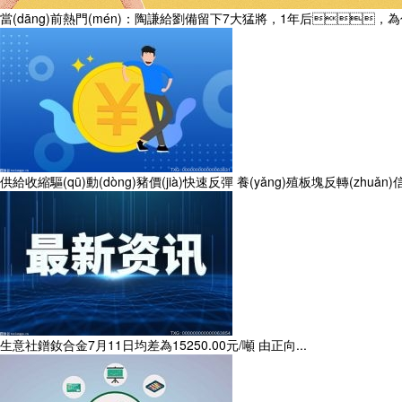
當(dāng)前熱門(mén)：陶謙給劉備留下7大猛將，1年后，為
供給收縮驅(qū)動(dòng)豬價(jià)快速反彈 養(yǎng)殖板塊反轉(zhuǎn)信號
生意社鐠釹合金7月11日均差為15250.00元/噸 由正向...