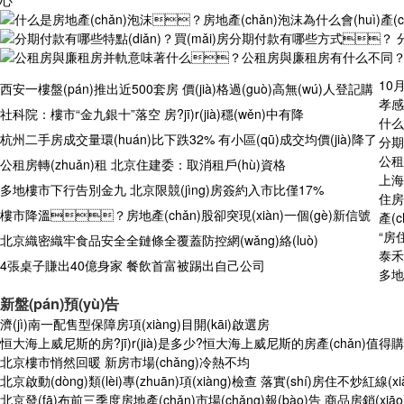
心
10
西安一樓盤(pán)推出近500套房 價(jià)格過(guò)高無(wú)人登記購
孝感
(gòu)買(mǎi)
社科院：樓市“金九銀十”落空 房?jī)r(jià)穩(wěn)中有降
什么
杭州二手房成交量環(huán)比下跌32% 有小區(qū)成交均價(jià)降了
分期
公租
36%
公租房轉(zhuǎn)租 北京住建委：取消租戶(hù)資格
上海
多地樓市下行告別金九 北京限競(jìng)房簽約入市比僅17%
住房信
樓市降溫？房地產(chǎn)股卻突現(xiàn)一個(gè)新信號
產(
“房
(hào)，機(jī)會(huì)來(lái)了嗎...
北京織密織牢食品安全全鏈條全覆蓋防控網(wǎng)絡(luò)
泰禾
4張桌子賺出40億身家 餐飲首富被踢出自己公司
多地加
新盤(pán)預(yù)告
濟(jì)南一配售型保障房項(xiàng)目開(kāi)啟選房
恒大海上威尼斯的房?jī)r(jià)是多少?恒大海上威尼斯的房產(chǎn)值得購(g
北京樓市悄然回暖 新房市場(chǎng)冷熱不均
北京啟動(dòng)類(lèi)專(zhuān)項(xiàng)檢查 落實(shí)房住不炒紅線(xi
北京發(fā)布前三季度房地產(chǎn)市場(chǎng)報(bào)告 商品房銷(xiāo