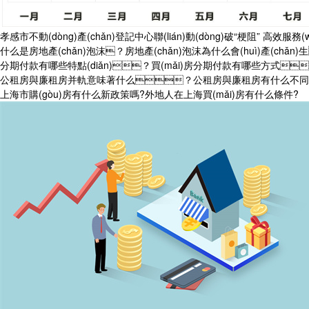
孝感市不動(dòng)產(chǎn)登記中心聯(lián)動(dòng)破“梗阻” 高效服務
什么是房地產(chǎn)泡沫？房地產(chǎn)泡沫為什么會(huì)產(chǎn
分期付款有哪些特點(diǎn)？買(mǎi)房分期付款有哪些方式
公租房與廉租房并軌意味著什么？公租房與廉租房有什么不同
上海市購(gòu)房有什么新政策嗎?外地人在上海買(mǎi)房有什么條件?