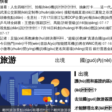
快看
速看：人生四格、拍報(bào)機(jī)、抽象打卡……這一
武漢公交新開(kāi)定制專(zhuān)線(xiàn) 接駁地鐵直達(dá)江夏龍之谷漂
頭條焦點(diǎn)：生意社：7月17日浙江弘博DOP企業(yè)報(bào)價(jià)暫
乒乓球全錦賽：王楚欽/孫穎莎、馬龍/許昕晉級(jí)16強(qiáng)
07-17
視焦點(diǎn)訊！7月16日科創(chuàng)半導(dǎo)體設(s
07-17
記者：足協(xié)系教練會(huì)師決賽，“超級(jí)教練”真適合國(guó)
今日熱門(mén)!千問(wèn)首款A(yù)I智能體耳機(jī)將在WAIC亮相
07-16
小微專(zhuān)營(yíng)機(jī)構(gòu)更名與退場(chǎng)背后 銀行普惠金融
旅游
出境
國(guó)內(nèi)
出境
護(hù)照和簽證的
(lèi)？
去法國(guó)旅游簽
才能辦理出來(lái)
江西婺源旅游要多少錢(qián)?江西婺源最值得去的地
2023江蘇興化千垛油菜花節(jié)是什么時(shí)
2023年婺源油菜花最佳觀(guān)賞時(shí)間 季節(jié)
河南仙門(mén)山仰韶古村80面大鼓齊響喚春 精彩演
郴州旅游景點(diǎn)有哪些？郴州旅游攻略景點