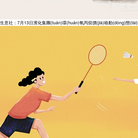
生意社：7月13日濱化集團(tuán)環(huán)氧丙烷價(jià)格動(dòng)態(tài)