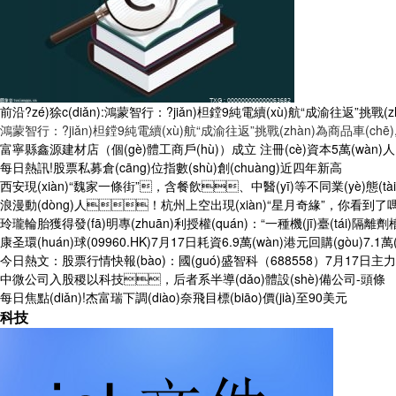
前沿?zé)狳c(diǎn):鴻蒙智行：?jiǎn)柦鏜9純電續(xù)航“成渝往返”挑戰(z
鴻蒙智行：?jiǎn)柦鏜9純電續(xù)航“成渝往返”挑戰(zhàn)為商品車(chē),
富寧縣鑫源建材店（個(gè)體工商戶(hù)）成立 注冊(cè)資本5萬(wàn)
每日熱訊!股票私募倉(cāng)位指數(shù)創(chuàng)近四年新高
西安現(xiàn)“魏家一條街”，含餐飲、中醫(yī)等不同業(yè)態
浪漫動(dòng)人！杭州上空出現(xiàn)“星月奇緣”，你看到
玲瓏輪胎獲得發(fā)明專(zhuān)利授權(quán)：“一種機(jī)臺(tái)隔
康圣環(huán)球(09960.HK)7月17日耗資6.9萬(wàn)港元回購(gòu)7.1萬
今日熱文：股票行情快報(bào)：國(guó)盛智科（688558）7月17日主力資金
中微公司入股稷以科技，后者系半導(dǎo)體設(shè)備公司-頭條
每日焦點(diǎn)!杰富瑞下調(diào)奈飛目標(biāo)價(jià)至90美元
科技