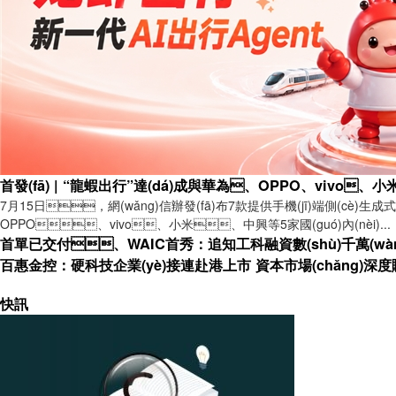
首發(fā) | “龍蝦出行”達(dá)成與華為、OPPO、vivo
7月15日，網(wǎng)信辦發(fā)布7款提供手機(jī)端側(c
OPPO、vivo、小米、中興等5家國(guó)內(nèi)...
首單已交付、WAIC首秀：追知工科融資數(shù)千萬(wà
百惠金控：硬科技企業(yè)接連赴港上市 資本市場(chǎng)深度賦能
快訊