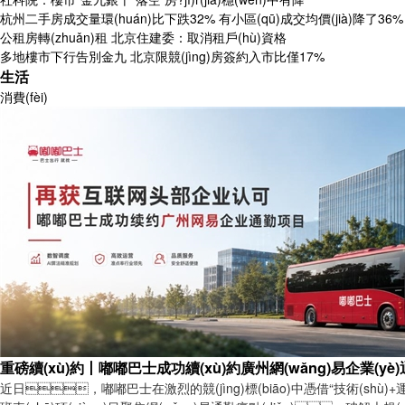
杭州二手房成交量環(huán)比下跌32% 有小區(qū)成交均價(jià)降了36%
公租房轉(zhuǎn)租 北京住建委：取消租戶(hù)資格
多地樓市下行告別金九 北京限競(jìng)房簽約入市比僅17%
生活
消費(fèi)
重磅續(xù)約丨嘟嘟巴士成功續(xù)約廣州網(wǎng)易企業(yè)通
近日，嘟嘟巴士在激烈的競(jìng)標(biāo)中憑借“技術(shù)+運(y