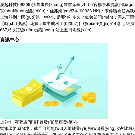
瀾起科技(06809)獲董事長(zhǎng)兼首席執(zhí)行官楊崇和提議回購(g
實(shí)時(shí)焦點(diǎn)：佳兆業(yè)資本(00936.HK)：宋偉獲委任為執
上海熱到全國(guó)第一，還要“熬”多久？氣象部門(mén)：周末下雨涼
【時(shí)快訊】花旗：降中航科工(02357)目標(biāo)價(jià)至4港元 維持“買(m
667只股短線(xiàn)走穩(wěn) 站上五日均線(xiàn)
資訊中心
上?！靶菢杏?jì)劃”首發(fā)星座發(fā)布
勁旅環(huán)境：截至目前無(wú)人駕駛業(yè)務(wù)營(yíng)收占比
熱點(diǎn)評(píng)！錢(qián)再多有什么用？前央視主持人邢質(z