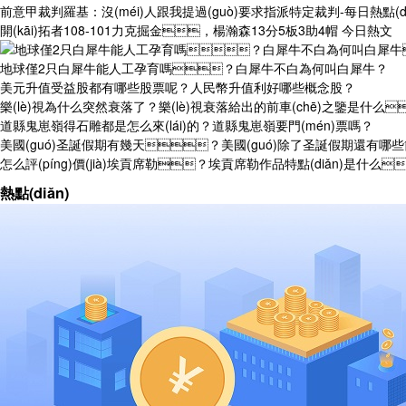
前意甲裁判羅基：沒(méi)人跟我提過(guò)要求指派特定裁判-每日熱點(di
開(kāi)拓者108-101力克掘金，楊瀚森13分5板3助4帽 今日熱文
地球僅2只白犀牛能人工孕育嗎？白犀牛不白為何叫白犀牛？
美元升值受益股都有哪些股票呢？人民幣升值利好哪些概念股？
樂(lè)視為什么突然衰落了？樂(lè)視衰落給出的前車(chē)之鑒是什么
道縣鬼崽嶺得石雕都是怎么來(lái)的？道縣鬼崽嶺要門(mén)票嗎？
美國(guó)圣誕假期有幾天？美國(guó)除了圣誕假期還有哪些節
怎么評(píng)價(jià)埃貢席勒？埃貢席勒作品特點(diǎn)是什么
熱點(diǎn)