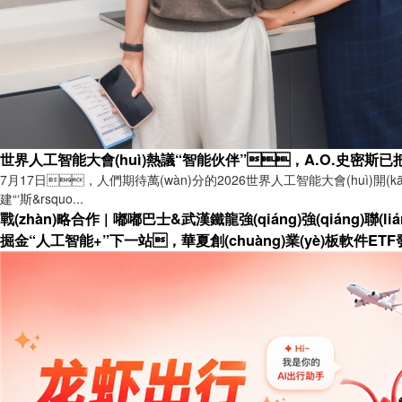
世界人工智能大會(huì)熱議“智能伙伴”，A.O.史密斯已把AI
7月17日，人們期待萬(wàn)分的2026世界人工智能大會(huì)開(
建“‘斯&rsquo...
戰(zhàn)略合作 | 嘟嘟巴士&武漢鐵龍強(qiáng)強(qiáng)聯(
掘金“人工智能+”下一站，華夏創(chuàng)業(yè)板軟件ETF發