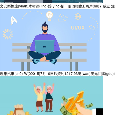
文安縣榆遠(yuǎn)木材經(jīng)營(yíng)部（個(gè)體工商戶(hù)）成立 注冊
理想汽車(chē)-W(02015)7月16日斥資約1217.93萬(wàn)美元回購(gòu)1