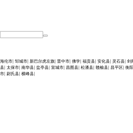
海伦市
|
邹城市
|
新巴尔虎左旗
|
晋中市
|
佛学
|
福贡县
|
安化县
|
灵石县
|
剑
县
|
太保市
|
南华县
|
盐亭县
|
宣城市
|
昌图县
|
松潘县
|
赣榆县
|
昌平区
|
衡
市
|
尉氏县
|
横峰县
|