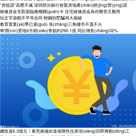
“房抵貸”高壓不減 深圳部分銀行收緊房地產(chǎn)經(jīng)營(yíng)貸
維修資金支取面臨種種關(guān)卡 住宅維修資金為何難管又難用
玩文字游戲不平等合同 輕鋼別墅騙局大揭秘
教育置業(yè)季已過(guò) 長(zhǎng)三角樓市不溫不火
華潤(rùn)置地9月銷(xiāo)售額約290.1億 同比增長(zhǎng)32%
總投資6.3億元！東莞南城街道保障性住房項(xiàng)目即將動(dòng)工