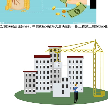
宏潤(rùn)建設(shè)：中標(biāo)福海大道快速路一期工程施工II標(biāo)段項