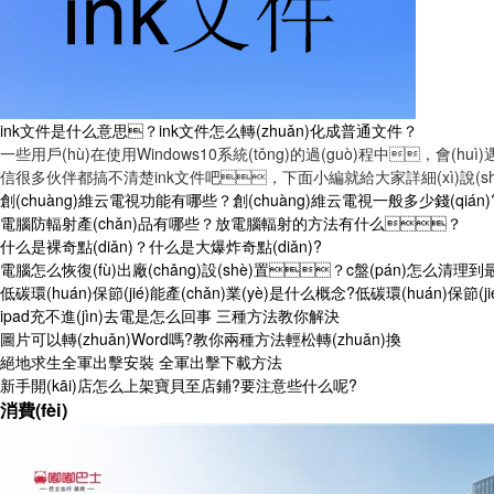
ink文件是什么意思？ink文件怎么轉(zhuǎn)化成普通文件？
一些用戶(hù)在使用Windows10系統(tǒng)的過(guò)程中，會(h
信很多伙伴都搞不清楚ink文件吧，下面小編就給大家詳細(xì)說(shuō)說
創(chuàng)維云電視功能有哪些？創(chuàng)維云電視一般多少錢(qián)
電腦防輻射產(chǎn)品有哪些？放電腦輻射的方法有什么？
什么是裸奇點(diǎn)？什么是大爆炸奇點(diǎn)?
電腦怎么恢復(fù)出廠(chǎng)設(shè)置？c盤(pán)怎么清理
低碳環(huán)保節(jié)能產(chǎn)業(yè)是什么概念?低碳環(huán)保節(ji
ipad充不進(jìn)去電是怎么回事 三種方法教你解決
圖片可以轉(zhuǎn)Word嗎?教你兩種方法輕松轉(zhuǎn)換
絕地求生全軍出擊安裝 全軍出擊下載方法
新手開(kāi)店怎么上架寶貝至店鋪?要注意些什么呢?
消費(fèi)