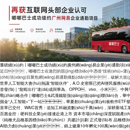
重磅續(xù)約丨嘟嘟巴士成功續(xù)約廣州網(wǎng)易企業(yè)通勤項(xià
近日，嘟嘟巴士在激烈的競(jìng)標(biāo)中憑借“技術(shù)+運(yùn
(chē)項(xiàng)目聚焦網(wǎng)易通勤痛點(diǎn)，破解大規(guī
世界人工智能大會(huì)熱議“智能伙伴”，A.O.史密斯已把AI便民服務(wù)站送
首發(fā) | “龍蝦出行”達(dá)成與華為、OPPO、vivo、小米、中
戰(zhàn)略合作 | 嘟嘟巴士&武漢鐵龍強(qiáng)強(qiáng)聯(lián)合，
掘金“人工智能+”下一站，華夏創(chuàng)業(yè)板軟件ETF發(
首單已交付、WAIC首秀：追知工科融資數(shù)千萬(wàn)，深耕垂域工業
百惠金控：硬科技企業(yè)接連赴港上市 資本市場(chǎng)深度賦能產(chǎ
《純種犬品種基因標(biāo)準(zhǔn)》共建計(jì)劃 正式發(fā)布 品種標(bi
AI助力創(chuàng)業(yè)，錦上健康10年孵化100萬(wàn)個(gè)