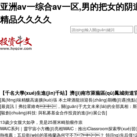
亚洲av一综合av一区,男的把女的阴道
精品久久久久
首頁(yè)
資訊
財(cái)經(jīng)
手機(jī)
寬帶
【千名大學(xué)生進(jìn)千站】濟(jì)南市萊蕪區(qū)鳳城街道
[風(fēng)味精釀高速擴(kuò)張 本土啤酒龍頭迎長(zhǎng)期機(jī)遇|焦點(d
[最資訊丨弗拉霍維奇，關(guān)于尤文未來(lái)的全部真相
[駿創(chuàng)科技: 與私募基金合作投資的進(jìn)展公告]
13歲少女腹大如孕，竟是25厘米畸胎瘤作祟
WAIC系列｜靈宇宙小方機(jī)亮相WAIC：推出iClassroom探索學(xué)習(xí
熱推薦：五后衛(wèi)的英格蘭為何守不??？ 領(lǐng)先后僅1