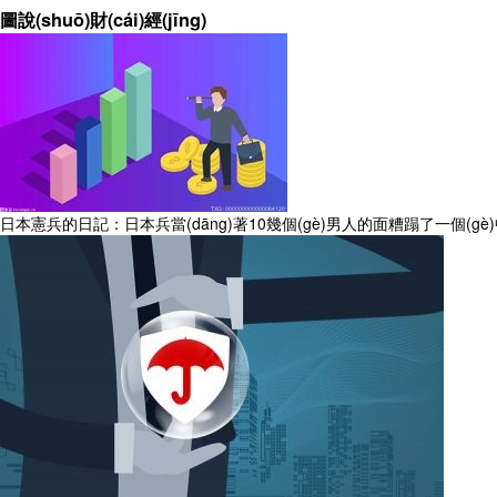
圖說(shuō)財(cái)經(jīng)
日本憲兵的日記：日本兵當(dāng)著10幾個(gè)男人的面糟蹋了一個(gè)