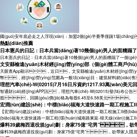
國(guó)安年底必走之人浮現(xiàn)：加盟2個(gè)半賽季僅踢1場(chǎng
熱點(diǎn)推薦
日本憲兵的日記：日本兵當(dāng)著10幾個(gè)男人的面糟蹋了一
日本憲兵的日記：日本兵當(dāng)著10幾個(gè)男人的面糟蹋了一個(gè)中國(
文安縣榆遠(yuǎn)木材經(jīng)營(yíng)部（個(gè)體工商戶(hù)
天眼查App顯示，近日，文安縣榆遠(yuǎn)木材經(jīng)營(y
幣，經(jīng)營(yíng)范圍為一般項(xiàng)目：建筑材料銷(xiāo
理想汽車(chē)-W(02015)7月16日斥資約1217.93萬(wàn)美元回購
智通財(cái)經(jīng)APP訊，理想汽車(chē)-W(02015)發(fā)布公
股，回購(gòu)價(jià)格為每股6.45至6.58美元。
宏潤(rùn)建設(shè)：中標(biāo)福海大道快速路一期工程施工II標(
【宏潤(rùn)建設(shè)：中標(biāo)福海大道快速路一期工程施工II標(biāo)
(biāo)福海大道快速路一期工程(環(huán)城南路東延-韓天線(xiàn))施工II
爆料39歲梅西退役規(guī)劃：身家75億“宅男”，欲
爆料39歲梅西退役規(guī)劃：身家75億“宅男”，欲帶家人隱居靜謐小