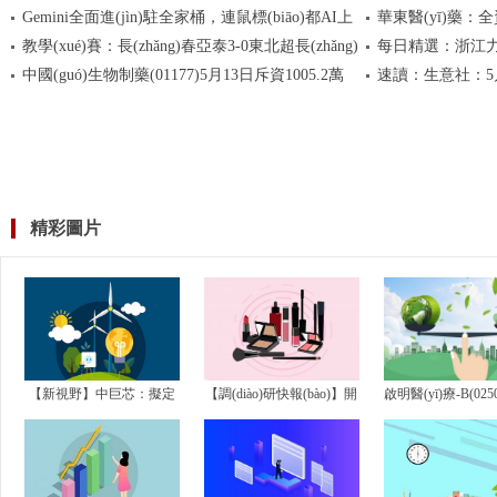
Gemini全面進(jìn)駐全家桶，連鼠標(biāo)都AI上
華東醫(yī)藥
(rèn)僅0.1% 創(chuàng)2025年二季度以來(lái)最低|
(xiàng)目定點(diǎ
教學(xué)賽：長(zhǎng)春亞泰3-0東北超長(zhǎng)
每日精選：浙江力諾(3
焦點(diǎn)熱議
了
(yàn)批準(zhǔn)通
中國(guó)生物制藥(01177)5月13日斥資1005.2萬
速讀：生意社：5月
春隊(duì)，馮子俊雙響，和新破門(mén) 當(dāng)前
(zhuǎn)讓計(jì)劃書(
關(guān)注
(wàn)港元回購(gòu)178萬(wàn)股
(chǎng)穩(wěn)定
精彩圖片
【新視野】中巨芯：擬定
【調(diào)研快報(bào)】開
啟明醫(yī)療-B(02
增募資不超8億元 用于新
(kāi)能健康接待投資者網
力喬辭任執(zhí)行
增年產(chǎn)6萬(wàn)噸電
(wǎng)上提問(wèn)調(diào)
點(diǎn)資訊
子級(jí)硫...
研