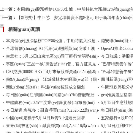
上一篇：
本周個(gè)股漲幅榜TOP30出爐，中船特氣大漲超82%強(qiáng)勢(
下一篇：
【新視野】中巨芯：擬定增募資不超8億元 用于新增年產(chǎn)6萬(wà
目
相關(guān)閱讀
本周個(gè)股漲幅榜TOP30出爐，中船特氣大漲超
潞安環(huán)能
全球首創(chuàng) AI 活細(xì)胞眼護(hù)突破！澳
OpenAI推出Cod
82%強(qiáng)勢(shì)領(lǐng)跑_每日短訊
1.33%
生意社：5月15日山東地區(qū)異丁醛行情弱勢(shì)
今日熱議：港股異動(
紳樂(lè)智能AI眼綜合震撼發(fā)布 一眼一策?養
用戶(hù)可用_焦點(
事關(guān)“三品一械”廣告監(jiān)管，官方征意見
“巴菲特慈善午餐”回
(yǎng)眼周更養(yǎng)眼球
趨穩(wěn)
(tuán)(00815)
CAI控股(00080.HK)：4月末每股凈資產(chǎn)值為
“巴菲特慈善午餐”回
(jiàn)：規(guī)范用語(yǔ)用字管理
(xiàn)貨白銀失守8
熱點(diǎn)評(píng)！江城盛林木材服務(wù)部（個
四川新風(fēng)景
0.14港元|每日熱門(mén)
新動(dòng)態(tài)：科遠(yuǎn)智慧成交額創
午間漲跌停股分析：
(gè)體工商戶(hù)）成立 注冊(cè)資本10萬(wàn)人民
立 注冊(cè)資本20
每日關(guān)注!美團(tuán)閃購(gòu)?fù)瞥觥鞍拙
geo推廣選型指南：
幣
(chuàng)2023年2月15日以來(lái)新高
化工概念活躍，
中船防務(wù)2025年度業(yè)績(jī)發(fā)布會(huì)
5月15日生意社螺紋鋼基
乒?jié)” 打造酒水即時(shí)零售月度專(zhuān)區(qū)
(diǎn)
(quán)威實(shí)力盤(
今日精選:多氟多：融資凈買(mǎi)入2526.22萬(wàn)
每日觀點(diǎn)
圓滿(mǎn)召開(kāi)
元/噸
中國(guó)宏橋于5月14日斥資3.1億港元回購
五家銀行A股IPO候場
元，融資余額23.77億元
6637.09萬(wàn)
東來(lái)技術(shù)：融資凈買(mǎi)入52.16萬(wàn)
5月14日紅利ETF
(gòu)925.15萬(wàn)股 當(dāng)前熱議
(jī)表現(xiàn)分化