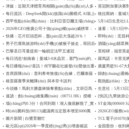
津媒：近期天津體育局相關(guān)負(fù)責(zé)人多
英冠附加賽決賽對(
(chéng)信供應(yīng)商」認(rèn)證，以誠(chéng)信為
5月上旬26種產(chǎ
每日資訊：DeepSeek開(kāi)放識(shí)圖模式 AI裝上
格拉斯納：曼城3天
橋，共筑供應(yīng)鏈共贏生態(tài)
次表達(dá)了對(duì)津門(mén)虎隊(duì)的鼓勵(lì)_每
(huán)比下降2%
看點(diǎn)
西甲焦點(diǎn)戰(zhàn)：比利亞雷亞爾主場(chǎng)
5月14日生意社LLDP
日快播
了“賽博手指”
2026年GEO推廣公司十強(qiáng)權(quán)威榜單：
速看：5月13日中
對(duì)陣塞維利亞，美國(guó)觀眾觀賽指南
元/噸
快播：芯片巨頭思科，盤(pán)后大漲超20％！
即時(shí)：宏昌科
技術(shù)與案例雙維深度解讀
(wàn)份，重倉(c
男子巴厘島旅游時(shí)手機(jī)被猴子搶走，尋回后
泗陽(yáng)縣眾
創(chuàng)
(wàn)元，融資余
巴黎圣日耳曼提前一輪鎖定法甲五連冠
里程碑，福登英超生
打開(kāi)相冊(cè)哭笑不得：猴子留下23秒自拍視頻
商戶(hù)）成立 注冊
每日消息!劍南春｜曼城3-0水晶宮，塞門(mén)約、
羅馬諾：卡里克將留任
和照片
每日播報(bào)!喜訊！何宇鵬在社媒發(fā)聲做出重
廣廈男籃91-67大勝
馬爾穆什、薩維尼奧破門(mén)
都認(rèn)可這一選
首席跟隊(duì)：普利希奇恢復(fù)合練，巴爾泰薩
歸創(chuàng)通橋
要決定，事關(guān)他何時(shí)在國(guó)安隊(duì)復
(xiǎn)受傷 半決賽對
格雷羅賽季末離隊(duì) 與本菲卡談判
觀熱點(diǎn)：
(fù)出
吉也恢復(fù)積極 熱點(diǎn)聚焦
股息每股0.251576
今頭條！馬刺大勝森林狼奪賽點(diǎn)，文班亞馬
生意社：5月13日
鎖福州非遺密碼：金繕“
速讀：創(chuàng)維集團(tuán)（00751.HK）授權
[快訊]九華旅游公布
劈扣燃爆全場(chǎng)
(chǎng)價(jià)格暫
場(chǎng)均0.3分！合同到期！湖人徹底解脫了_實
ST金鴻(000669
(quán)回購(gòu)股份決議案以99.99%贊成票通過
案
時(shí)騰科技(08113)建議將法定股本增至6000萬
2026GEO服務
(guò)
(shí)時(shí)
文浩
圖片新聞 | 白鷺育雛忙
TCL電子(0107
(wàn)港元
寫(xiě)獲客入口
歐元區(qū)2026年一季度經(jīng)濟(jì)增速確認
金固股份：收到兩份
是剛剛好？
長(zhǎng)123.6