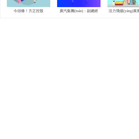
今頭條！方正控股
廣汽集團(tuán)：副總經
活力飛揚(yáng)展風(
（00418.HK）累計(jì)回購
(jīng)理黃永強(qiáng)辭職|
采
(gòu)4428.80萬(wàn)股
前沿?zé)狳c(diǎn)