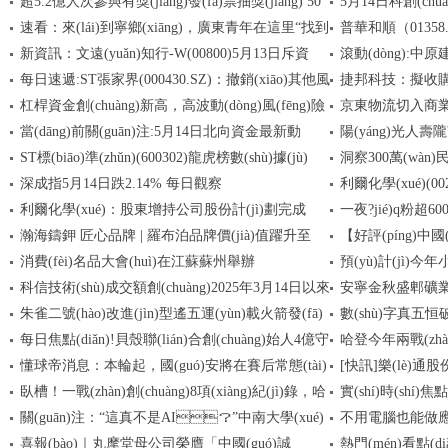
超5.2億人次參與有獎(jiǎng)發(fā)票抽獎(jiǎng) 50
5月14日科創(ch
元，融資余額5762.01萬(wàn)元
份，重倉(cāng)股
速看：來(lái)到寧鄉(xiāng)，廣東青年在這里“找到
普華和順（01358.
個(gè)試點(diǎn)城市投入獎(jiǎng)金48.9億元 獨(dú)
器-視焦點(diǎn)訊
少900萬(wàn)份
新資訊：文遠(yuǎn)知行-W(00800)5月13日斥資
滾動(dòng):中原
家焦點(diǎn)
了生活”
(jì)、瀾起科技_焦點(
(wàn)股 耗資142.7
每日速遞:ST張家界(000430.SZ)：撤銷(xiāo)其他風
捷邦科技：擬收購
174.4萬(wàn)美元回購(gòu)72萬(wàn)股
王凱任執(zhí)行
杠桿資金創(chuàng)新高，高波動(dòng)風(fēng)險
京東物流切入商業(y
(fēng)險(xiǎn)警示 股票停牌
(quán)代表
55%股權(quán)
當(dāng)前關(guān)注:5月14日北向資金最新動
陽(yáng)光人壽
(xiǎn)隨之而來(lái)？三組數(shù)據(jù)拆解當(dāng)
ST標(biāo)準(zhǔn)(600302)龍虎榜數(shù)據(jù)
洞察300萬(wàn)民企
前結(jié)構(gòu) 熱資訊
(dòng)向（附十大成交股）
(gè)人保險(xiǎn
深成指5月14日跌2.14% 每日觀察
利爾化學(xué)(00
(05-14)
罰款0.3萬(wàn)元-每
角獸嘉年華”即將開(kā
利爾化學(xué)：股東增持公司股份計(jì)劃完成
一夜?jié)q粉超
長(zhǎng)
增持5萬(wàn)股 
瀚海鑄鉀 匠心品牌 | 羅布泊品牌價(jià)值躍升至
【好評(píng)中國(
安”正式回歸|今日視點
消費(fèi)名品大會(huì)在江蘇蘇州舉辦
預(yù)計(jì)今
124.86億元
務(wù)從不止于“已
科信技術(shù)成交額創(chuàng)2025年3月14日以來
安寧金秋盛郫礦業(
左右
朱雀二號(hào)改進(jìn)型遙五運(yùn)載火箭發(fā)
數(shù)字真五
(lái)新高 快訊
10萬(wàn)人民幣
每日焦點(diǎn)!貝殼聯(lián)合創(chuàng)始人4億守
哈登今年兩戰(zhà
射成功 快訊
高端環(huán)境健康標
懂球帝消息：本輪起，國(guó)安將在賽后常態(tài)
[快訊]樂(lè)通股
護(hù)金首月披露：為21位重疾經(jīng)紀(jì)人發(fā)
(chuàng)多項(x
臥槽！一戰(zhàn)創(chuàng)8項(xiàng)紀(jì)錄，哈
實(shí)時(shí)
了56萬(wàn)元
化播放《國(guó)安永遠(yuǎn)爭(zhēng)第一》 獨
(diǎn)消息
禁
關(guān)注：“這真不是AI？”中南大學(xué)
不用電腦也能做應(
(dú)家焦點(diǎn)
登你真行了！-熱點(diǎn)
裝有限公司成立 注冊(
喜報(bào)｜丸摩堂母公司榮膺「中國(guó)誠
熱門(mén)看點(diǎ
高考祝福視頻火了，出鏡男生太帥被質(zhì)疑
手機(jī)上完成AI創