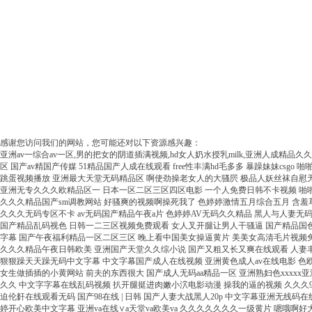
感谢您访问我们的网站，您可能还对以下资源感兴趣：
亚洲av一综合av一区,男的把女的阴道插满视频,hd女人奶水授乳milk,亚洲人成精品久