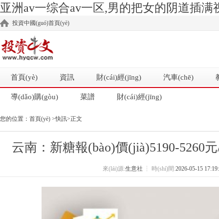
亚洲av一综合av一区,男的把女的阴道插满视
投資中國(guó)首頁(yè)
首頁(yè)
資訊
財(cái)經(jīng)
汽車(chē)
導(dǎo)購(gòu)
菜譜
財(cái)經(jīng)
您的位置：
首頁(yè)
>
快訊
>正文
云南：新糖報(bào)價(jià)5190-5260
來(lái)源:
生意社
┆
時(shí)間:
2026-05-15 17:19