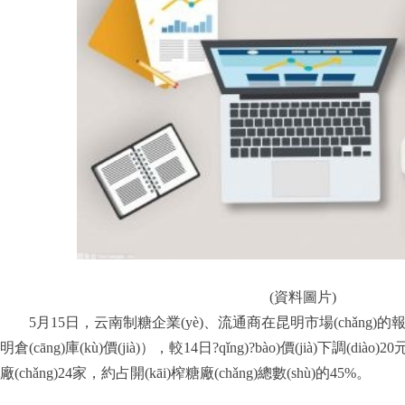
(資料圖片)
5月15日，云南制糖企業(yè)、流通商在昆明市場(chǎng)的報(b
明倉(cāng)庫(kù)價(jià)），較14日?qǐng)?bào)價(jià)下調(diào
廠(chǎng)24家，約占開(kāi)榨糖廠(chǎng)總數(shù)的45%。
標(biāo)簽：
白糖
國(guó)內(nèi)