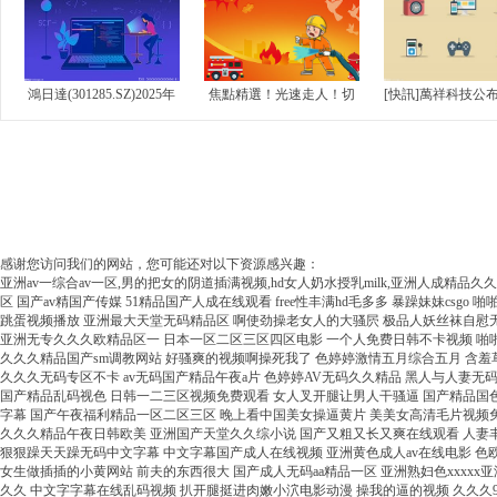
經(jīng)營性資金占用及其
本5000萬_熱
他關(guān)...
鴻日達(301285.SZ)2025年
焦點精選！光速走人！切
[快訊]萬祥科技公
凈利潤為-6722.67萬元...
爾西官宣羅塞尼爾下課：
(yè)績預(yù)告修
上任僅3個月 藍(lán)軍10...
焦點訊
感谢您访问我们的网站，您可能还对以下资源感兴趣：
亚洲av一综合av一区,男的把女的阴道插满视频,hd女人奶水授乳milk,亚洲人成精品久