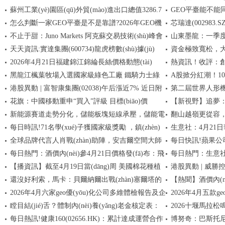
蘇州工業(yè)園區(qū)外貿(mào)進出口總值3286.7
GEO平臺能不能同
2.96% 每日消息
04-21）
怎么判斷一家GEO平臺是不是靠譜?2026年GEO機
芯瑞達(002983
億元
化?雙目標(biāo)
不止于甜：Juno Markets 阿克蘇交易技術(shù)峰會
山東墨龍：一季度
構(gòu)核心評估標(biāo)準(zhǔn)與主流平臺深度橫
(gòu)綜合評測報告
下降33.78%-熱消
天天資訊:實達集團(600734)龍虎榜數(shù)據(jù)
資金極致寬松，大
評報告
實錄
2.96% 消息
2026年4月21日福建錦江錦綸長絲價格動態(tài)
熱資訊！收評：創(ch
(04-21)
推升債市杠桿交易
黑龍江楓葉牧場入選國家級綠色工廠 鐵騎力士綠
A股掀分紅潮
(yè)氣體概念
港股異動 | 富智康集團(02038)午后漲近7% 近日附
第二屆世界人形
色制造再獲權(quán)威認(rèn)證
(xiàn)，銀行
花旗：中國移動重申“買入”評級 目標(biāo)價
【新視野】追夢：
屬領(lǐng)賦擬進一步向越南Fushan注資
碼 每日時訊
ETF華夏（56250
新能源賽道走勢分化，儲能板塊短線承壓，儲能電
翻山越嶺更從容
105.10港元 視焦點訊
(zhí)教勇士，但
每日時訊!71名學(xué)子獲國家級獎勵 ，鎮(zhèn)
生意社：4月21日
池ETF易方達（159566）半日凈申購達1200萬份
輕卡貴州上市
全球品牌代言人肖戰(zhàn)助陣，安吉爾空間大師
每日快訊!蘋果公司
江高職校隆重舉行獎學(xué)金頒獎儀式
每日熱門：酒價內(nèi)參4月21日價格發(fā)布：飛
每日熱門：生意社
上市兩周年專場直播驚喜不斷
任CEO
【播資訊】截至4月19日當(dāng)周 美國棉花種植
港股異動 | 威勝控
天茅臺保持不變
格下調(diào)
還沒好利索，馬卡：貝爾納爾出戰(zhàn)塞爾塔的
【熱聞】酒價內(nè
率為11%
6.07%先舊后新配
2026年4月六家geo優(yōu)化公司多維體檢報告及企
2026年4月五款ge
可能性越來越小
(xí)酒君品下跌4元
瞠目結(jié)舌？體制內(nèi)養(yǎng)老金核定表：
2026十堰馬拉松鳴
業(yè)選型建議
效選型價值錨點
每日熱訊!健康160(02656.HK)：累計達成運營合作
博努奇：巴斯托尼
每月8854元，過渡養(yǎng)老金小四千
車城”