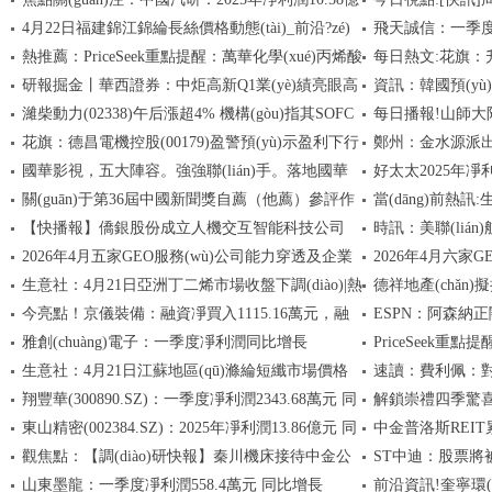
4月22日福建錦江錦綸長絲價格動態(tài)_前沿?zé)
飛天誠信：一季度虧
元，同比增長17.58%
熱推薦：PriceSeek重點提醒：萬華化學(xué)丙烯酸
每日熱文:花旗：升東
狳c
研報掘金丨華西證券：中炬高新Q1業(yè)績亮眼高
資訊：韓國預(yù
丁酯報價降700元
54港元 續(xù)為行
濰柴動力(02338)午后漲超4% 機構(gòu)指其SOFC
每日播報!山師大附中
增，維持“買入”評級_今日報
30%
花旗：德昌電機控股(00179)盈警預(yù)示盈利下行
鄭州：金水源派出所
業(yè)務(wù)或帶來估值重估 最新
歲，學(xué)
國華影視，五大陣容。強強聯(lián)手。落地國華
好太太2025年凈利
風(fēng)險持續(xù) 維持“中性”評級-焦點精選
千結(jié)”
關(guān)于第36屆中國新聞獎自薦（他薦）參評作
當(dāng)前熱訊:
影視基地
妙玉薪酬242.2萬
【快播報】僑銀股份成立人機交互智能科技公司
時訊：美聯(lián)
品的公示-即時焦點
(qū)橡膠原料行情
2026年4月五家GEO服務(wù)公司能力穿透及企業
2026年4月六家G
生意社：4月21日亞洲丁二烯市場收盤下調(diào)|熱
德祥地產(chǎn)
(yè)級選型必修課
(yè)選型能力矩陣
今亮點！京儀裝備：融資凈買入1115.16萬元，融
ESPN：阿森納正關
資訊
5287萬港元-微動態(t
雅創(chuàng)電子：一季度凈利潤同比增長
PriceSeek重
資余額3.52億元
(zhuǎn)會成行可
生意社：4月21日江蘇地區(qū)滌綸短纖市場價格
速讀：費利佩：對
642.29% 每日精選
元
翔豐華(300890.SZ)：一季度凈利潤2343.68萬元 同
解鎖崇禮四季驚喜
下跌 當(dāng)前焦點
用他們的特點打身
東山精密(002384.SZ)：2025年凈利潤13.86億元 同
中金普洛斯REIT
比扭虧 每日動態(tài)
攻略請收好 快資訊
觀焦點：【調(diào)研快報】秦川機床接待中金公
ST中迪：股票將被
比增長27.67%
山東墨龍：一季度凈利潤558.4萬元 同比增長
前沿資訊!奎寧環(hu
司等31家機構(gòu)調(diào)研
繼續(xù)實施其他風