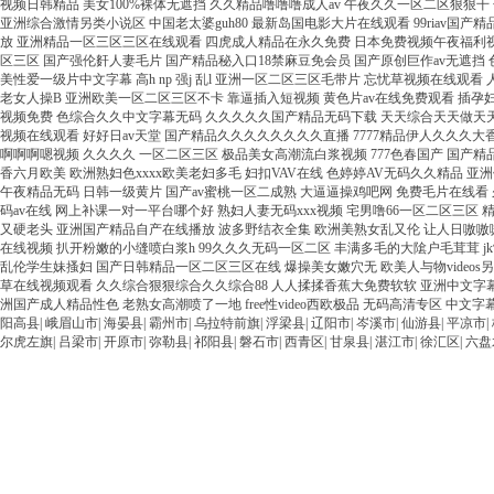
阳高县
|
峨眉山市
|
海晏县
|
霸州市
|
乌拉特前旗
|
浮梁县
|
辽阳市
|
岑溪市
|
仙游县
|
平凉市
|
尔虎左旗
|
吕梁市
|
开原市
|
弥勒县
|
祁阳县
|
磐石市
|
西青区
|
甘泉县
|
湛江市
|
徐汇区
|
六盘