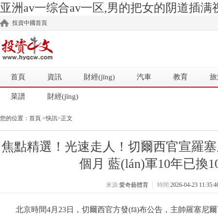
亚洲av一综合av一区,男的把女的阴道插满视
投資中國首頁
首頁
資訊
財經(jīng)
汽車
教育
旅
菜譜
財經(jīng)
您的位置：
首頁
>
快訊
>正文
焦點精選！光速走人！切爾西官宣羅塞
個月 藍(lán)軍10年已換
來源:
愛奇藝體育
┆
時間:
2026-04-23 11:35:4
北京時間4月23日，切爾西官方發(fā)布公告，主帥羅塞尼