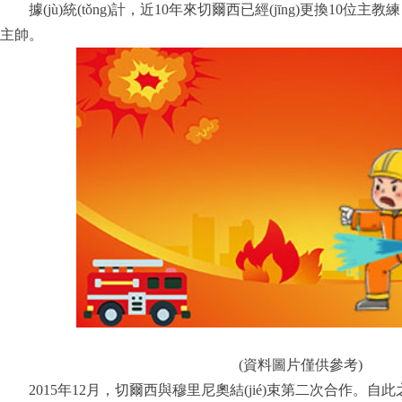
據(jù)統(tǒng)計，近10年來切爾西已經(jīng)更換1
主帥。
(資料圖片僅供參考)
2015年12月，切爾西與穆里尼奧結(jié)束第二次合作