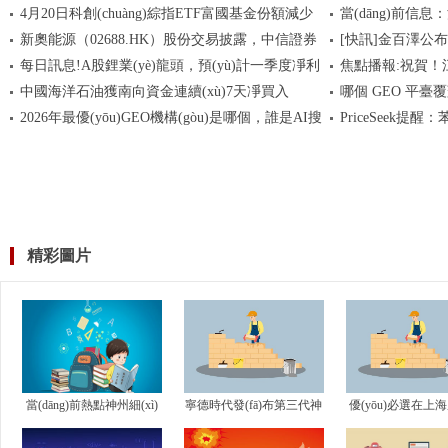
4月20日科創(chuàng)綜指ETF富國基金份額減少
當(dāng)前
公立醫(yī)療機構(gòu)數(shù)量已達102家
(fēng)格契合巴薩
新奧能源（02688.HK）股份交易披露，中信證券
[快訊]金百澤公
400萬份，重倉股寒武紀(jì)、海光信息、中芯國際|
立 注冊資本700萬
每日訊息!A股鋰業(yè)龍頭，預(yù)計一季度凈利
焦點播報:祝賀！
微速訊
賣出400股。
中國海洋石油獲南向資金連續(xù)7天凈買入
哪個 GEO 平臺
潤暴增超15倍！
2026年最優(yōu)GEO機構(gòu)是哪個，誰是AI搜
PriceSeek提
ROI轉(zhuǎn)化
索下的王者？不同地域的GEO機構(gòu)排名：國內
(gòu)，助您精準(
(nèi)、出海、全球企業(yè)各有所需
精彩圖片
當(dāng)前熱點神州細(xì)
寧德時代發(fā)布第三代神
優(yōu)必選在上
胞(688520):神州細(xì)胞非
行超充電池_視點
(yōu)必城科技公司