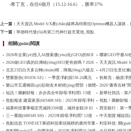
-希丁克，在任6個月（15.12-16.6），勝率37%
標(biāo)簽：
藍(lán)軍
切爾西隊
羅塞尼爾
歐洲杯揭幕戰(zhàn)
弗蘭
上一篇：
天天資訊:Model S/X產(chǎn)線將為特斯拉Optimus機器人讓路，
下一篇：
寧德時代發(fā)布第三代神行超充電池_視點
相關(guān)閱讀
2026年企業(yè)投入AI搜索優(yōu)化(GEO)的ROI
哪家GEO平臺AI
2026做GEO真的比傳統(tǒng)SEO更有效嗎？2026
天天資訊:Model S
究竟有多高?與傳統(tǒng)SEO相比，其效能幾何?
(gòu)TOP5與5維
北京23日白天多云轉(zhuǎn)晴，陣風(fēng)六級左
4月23日生意社滌綸短
年企業(yè)AI搜索營銷ROI深度解析與決策指南
機器人讓路，最早7月
雙樂股份(301036.SZ)：一季度凈虧損536.24萬元
狄耐克：融資凈償還4
右，最高氣溫24℃ 今日熱議
噸
樂山市五通橋區(qū)彭樹友木材經(jīng)營部（個體
2026“書香吉林
_消息
短訊！圖解財報：步步高全年歸母凈利潤1.13億
新華社快訊：第
工商戶）成立 注冊資本5萬人民幣
活動周同步開展_
焦點報道:建霖家居(603408.SH)：2025年歸母凈利
視點！圖解財報：
元，同比減少90.69%
福賽科技董事楊宏亮減持2500股，減持金額28.82
西安銀行：第一季
潤4.41億元，同比下降8.55%
元，同比增長20.5
三一重能(688349.SH)：2025年歸母凈利潤7.12億
中天期貨:螺紋區(q
萬元
6.16%
焦點信息:TONESET東碩科技牽頭揭榜的廣州市重
利安科技: 關(g
元，同比下降60.69% 速看
焦點關(guān)注：中國汽研：2025年凈利潤10.58億
今日視點:[快訊]
大專項通過驗收