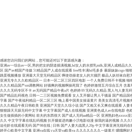
感谢您访问我们的网站，您可能还对以下资源感兴趣：
亚洲av一综合av一区,男的把女的阴道插满视频,hd女人奶水授乳milk,亚洲人成精品久