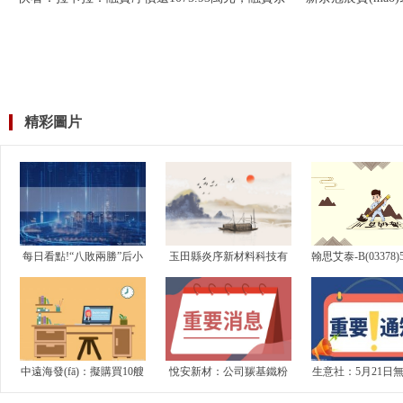
額12.31億元
民幣|今日熱門
精彩圖片
每日看點!“八敗兩勝”后小
玉田縣炎序新材料科技有
翰思艾泰-B(03378)
米YU7標準版“臨時”下調
限公司成立 注冊資本300
耗資約67.47萬
(diào)定價 再戰(zhàn)特
萬人民幣
2....
斯...
中遠海發(fā)：擬購買10艘
悅安新材：公司羰基鐵粉
生意社：5月21日
在建散貨船
系列產(chǎn)品屬于工業
石油焦報價下調(dià