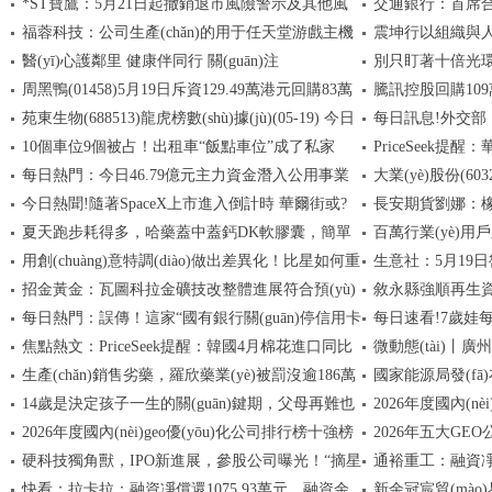
*ST寶鷹：5月21日起撤銷退市風險警示及其他風
交通銀行：首席合
源規(guī)模突破74萬套 焦點消息
(fā)！前
福蓉科技：公司生產(chǎn)的用于任天堂游戲主機
震坤行以組織與人才驅
險警示，股票簡稱變更為“寶鷹股份”|前沿熱點
醫(yī)心護鄰里 健康伴同行 關(guān)注
別只盯著十倍光環(huá
Switch 2支架的鋁合金材料，在2024年底就開始批量
客戶價值
周黑鴨(01458)5月19日斥資129.49萬港元回購83萬
騰訊控股回購109
供貨 報資訊
波動才是常態(tài)
苑東生物(688513)龍虎榜數(shù)據(jù)(05-19) 今日
每日訊息!外交
股 速遞
10個車位9個被占！出租車“飯點車位”成了私家
PriceSeek
熱搜
為中非合作“全家?
每日熱門：今日46.79億元主力資金潛入公用事業
大業(yè)股份(6032
車“免費停車位”？丨融媒+督查
分析
今日熱聞!隨著SpaceX上市進入倒計時 華爾街或?
長安期貨劉娜：橡
(yè)
夏天跑步耗得多，哈藥蓋中蓋鈣DK軟膠囊，簡單
百萬行業(yè)用戶
qū)⒄Q生新的“百億神話”！
追漲|速遞
用創(chuàng)意特調(diào)做出差異化！比星如何重
生意社：5月19
高效不添負擔
產(chǎn)業(yè)垂直
招金黃金：瓦圖科拉金礦技改整體進展符合預(yù)
敘永縣強順再生
新定義高質(zhì)平價精品咖啡新賽道
(tài)
每日熱門：誤傳！這家“國有銀行關(guān)停信用卡
每日速看!7歲娃
期 計劃2026年底完成升級改造 最新消息
注冊資本1萬人民幣
焦點熱文：PriceSeek提醒：韓國4月棉花進口同比
微動態(tài)丨
APP”并非“首家”
儲備“歸零”！
生產(chǎn)銷售劣藥，羅欣藥業(yè)被罰沒逾186萬
國家能源局發(fā
環(huán)比大幅下滑
10萬人民幣
14歲是決定孩子一生的關(guān)鍵期，父母再難也
2026年度國內(n
元，609支藥品被沒收 速訊
告（2025）》
2026年度國內(nèi)geo優(yōu)化公司排行榜十強榜
2026年五大GE
要陪孩子度過！|即時
(shù)能力與實戰(z
硬科技獨角獸，IPO新進展，參股公司曝光！“摘星
通裕重工：融資凈買入8
單及評估標準與梯隊分布詳解
型實操指南針
快看：拉卡拉：融資凈償還1075.93萬元，融資余
新余冠宸貿(mào
脫帽”潮來了，潛力股出爐|速看
億元-動態(tài)