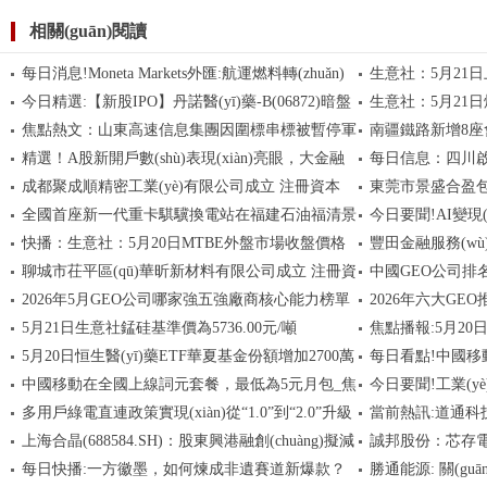
相關(guān)閱讀
每日消息!Moneta Markets外匯:航運燃料轉(zhuǎn)
生意社：5月21日
今日精選:【新股IPO】丹諾醫(yī)藥-B(06872)暗盤
生意社：5月21
型承壓
噸
焦點熱文：山東高速信息集團因圍標串標被暫停軍
南疆鐵路新增8座
暫報102港元 較招股價高34.74%
看點
精選！A股新開戶數(shù)表現(xiàn)亮眼，大金融
每日信息：四川
采資格
日精選
成都聚成順精密工業(yè)有限公司成立 注冊資本
東莞市景盛合盈包
板塊持續(xù)走高，金融科技ETF華夏（516100）漲
注冊資本500萬人
全國首座新一代重卡騏驥換電站在福建石油福清景
今日要聞!AI變現(xi
2.08%
100萬人民幣
20萬人民幣
快播：生意社：5月20日MTBE外盤市場收盤價格
豐田金融服務(wù
虹加能站投運_每日播報
——科創(chuàng)
聊城市茌平區(qū)華昕新材料有限公司成立 注冊資
中國GEO公司排名
下調(diào)
(yīng)市場熱點
就汽車消費多元化
2026年5月GEO公司哪家強五強廠商核心能力榜單
2026年六大GEO
本300萬人民幣
(wù)商權(quán)
5月21日生意社錳硅基準價為5736.00元/噸
焦點播報:5月20
與實戰(zhàn)案例解讀
選型對策
5月20日恒生醫(yī)藥ETF華夏基金份額增加2700萬
每日看點!中國移
少200萬份，
中國移動在全國上線詞元套餐，最低為5元月包_焦
今日要聞!工業(yè
份，重倉股信達生物、康方生物、百濟神州_每日動
為5元月包
多用戶綠電直連政策實現(xiàn)從“1.0”到“2.0”升級
當前熱訊:道通科技
態(tài)
點速讀
檢查工作 促車企提升
上海合晶(688584.SH)：股東興港融創(chuàng)擬減
誠邦股份：芯存電子
迭代 帶來多重利好
余額8.99億元
每日快播:一方徽墨，如何煉成非遺賽道新爆款？
勝通能源: 關(g
持不超1%股份 焦點快報
務(wù)規(guī