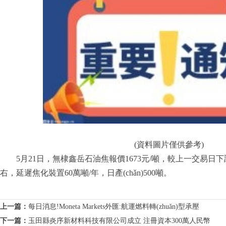
(資料圖片僅供參考)
5月21日，無棣鑫岳石油焦報價1673元/噸，較上一交易日下調(dià
右，延遲焦化裝置60萬噸/年，日產(chǎn)500噸。
標簽：
石油焦
報價
上一篇：
每日消息!Moneta Markets外匯:航運燃料轉(zhuǎn)型承壓
下一篇：
玉田縣炎序新材料科技有限公司成立 注冊資本300萬人民幣