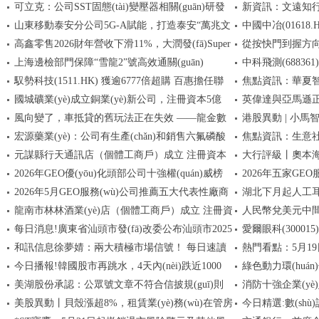
可立克：公司SST固態(tài)變壓器相關(guān)研發
新資訊：文遠知行-W(
購公司股份的第三
山東移動泰安分公司5G-A賦能，打造泰安“萬兆文
中國中冶(01618.
(fā)工作還在推進中，尚未產(chǎn)生營業(yè)收入
萬港元回購168.15
高鑫零售2026財年營收下滑11%，大潤發(fā)Super
從按快門到握方
旅”新范式
300萬股H股
上海邊檢部門保障“雪龍2”號高效通關(guān)
中科飛測(688361)龍
現(xiàn)金流轉(zhuǎn)正、成為擴張主力
識相知的心里話
馭勢科技(1511.HK) 獲逾6777倍超購 百惠擔任聯
焦點資訊：華夏智勝
國城礦業(yè)成立銅業(yè)新公司，注冊資本5億
英偉達與亞馬遜正
(lián)席賬簿管理人及聯(lián)席牽頭經(jīng)辦人
元
風向變了，車抵貸的舊玩法正在失效 ——龍金數
港股異動 | 小馬智
元
(fā) GPU將直接
宏源藥業(yè)：公司有生產(chǎn)和銷售六氟磷酸
焦點資訊：生意社
(shù)科的行業(yè)觀察與新規(guī)則下的位置
(yù)計第七代Rob
元謀縣行天通訊店（個體工商戶）成立 注冊資本
大行評級丨奧本海默
鈉，目前設(shè)計產(chǎn)能400噸/年-當前信息
趨穩(wěn)
2026年GEO優(yōu)化頭部公司十強權(quán)威榜
2026年五家GE
10萬人民幣
1160美元，重
2026年5月GEO服務(wù)公司推薦五大代表性廠商
湖北下月起人工耳蝸
單：圍繞榜單排名技術(shù)與口碑案例
(yè)級選型權(quá
龍南市林林酒業(yè)店（個體工商戶）成立 注冊資
人民幣兌美元中間價報6
技術(shù)應(yīng)用調(diào)研報告
每日消息!廣東省汕頭市發(fā)改委公布汕頭市2025
愛爾眼科(300015
本30萬人民幣-當前焦點
和訊信息徐夢婧：兩大積極市場信號！ 每日速讀
熱門看點：5月19
年度石油成品油經(jīng)營企業(yè)年檢通過和免檢
企業(yè)所得稅匯
今日播報!韓國股市再跳水，4天內(nèi)跌近1000
綠色動力環(huán)
名單的通告
萬份，重倉股立訊
美湖股份承認：公眾號文章不符合信披規(guī)則
消防十強企業(y
點，現(xiàn)代汽車跌超4%，SK海力士跌近3%！日
(lián)
年年度暨2026年第
美股異動丨貝殼漲超8%，租賃業(yè)務(wù)在管房
今日精選:數(sh
本股市跌近1000點，跌破6萬點...
（2026第一季度）