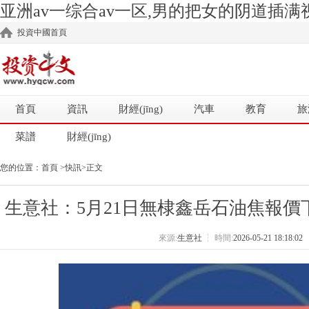
亚洲av一综合av一区,男的把女的阴道插满视
投資中國首頁
首頁
資訊
財經(jīng)
汽車
教育
旅
菜譜
財經(jīng)
您的位置：
首頁
>
快訊
>正文
生意社：5月21日無棣鑫岳石油焦報價下調
來源:
生意社
┆
時間:
2026-05-21 18:18:02