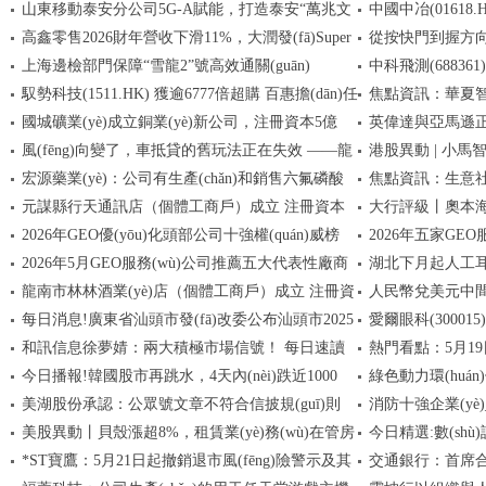
山東移動泰安分公司5G-A賦能，打造泰安“萬兆文
中國中冶(01618.
(fā)工作還在推進中，尚未產(chǎn)生營業(yè)收入
萬港元回購168.15
高鑫零售2026財年營收下滑11%，大潤發(fā)Super
從按快門到握方
旅”新范式
300萬股H股
上海邊檢部門保障“雪龍2”號高效通關(guān)
中科飛測(688361)龍
現(xiàn)金流轉(zhuǎn)正、成為擴張主力
識相知的心里話
馭勢科技(1511.HK) 獲逾6777倍超購 百惠擔(dān)任
焦點資訊：華夏智勝
國城礦業(yè)成立銅業(yè)新公司，注冊資本5億
英偉達與亞馬遜正
聯(lián)席賬簿管理人及聯(lián)席牽頭經(jīng)辦人
元
風(fēng)向變了，車抵貸的舊玩法正在失效 ——龍
港股異動 | 小馬智
元
(fā) GPU將直接
宏源藥業(yè)：公司有生產(chǎn)和銷售六氟磷酸
焦點資訊：生意社
金數(shù)科的行業(yè)觀察與新規(guī)則下的位置
(yù)計第七代Rob
元謀縣行天通訊店（個體工商戶）成立 注冊資本
大行評級丨奧本海默：
鈉，目前設(shè)計產(chǎn)能400噸/年-當(dāng)前信
趨穩(wěn)
2026年GEO優(yōu)化頭部公司十強權(quán)威榜
2026年五家GE
息
10萬人民幣
價至1160美元，
2026年5月GEO服務(wù)公司推薦五大代表性廠商
湖北下月起人工耳蝸
單：圍繞榜單排名技術(shù)與口碑案例
(yè)級選型權(quá
龍南市林林酒業(yè)店（個體工商戶）成立 注冊資
人民幣兌美元中間價報6
技術(shù)應(yīng)用調(diào)研報告
每日消息!廣東省汕頭市發(fā)改委公布汕頭市2025
愛爾眼科(300015
本30萬人民幣-當(dāng)前焦點
和訊信息徐夢婧：兩大積極市場信號！ 每日速讀
熱門看點：5月19
年度石油成品油經(jīng)營企業(yè)年檢通過和免檢
企業(yè)所得稅匯
今日播報!韓國股市再跳水，4天內(nèi)跌近1000
綠色動力環(huán)
名單的通告
萬份，重倉股立訊
美湖股份承認：公眾號文章不符合信披規(guī)則
消防十強企業(y
點，現(xiàn)代汽車跌超4%，SK海力士跌近3%！日
(lián)
年年度暨2026年第
美股異動丨貝殼漲超8%，租賃業(yè)務(wù)在管房
今日精選:數(sh
本股市跌近1000點，跌破6萬點...
（2026第一季度）
*ST寶鷹：5月21日起撤銷退市風(fēng)險警示及其
交通銀行：首席合
源規(guī)模突破74萬套 焦點消息
(fā)！前四