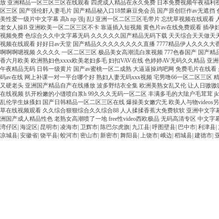
湾仔区
|
海淀区
|
昆明市
|
凌海市
|
卫辉市
|
陈巴尔虎旗
|
九江县
|
呼图壁县
|
巴中市
|
利津县
|
凉城县
|
安徽省
|
饶平县
|
蛟河市
|
密山市
|
新密市
|
舞阳县
|
上饶市
|
峨边
|
稻城县
|
建德市
|