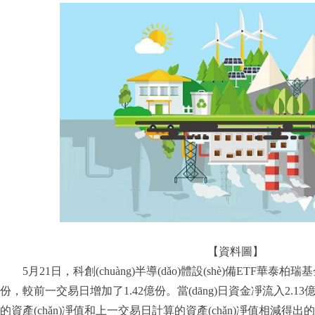
【資料圖】
5月21日，科創(chuàng)半導(dǎo)體設(shè)備ETF華泰柏瑞
份，較前一交易日增加了1.42億份。當(dāng)日資金凈流入2.1
的資產(chǎn)凈值和上一交易日計算的資產(chǎn)凈值相減得出的）