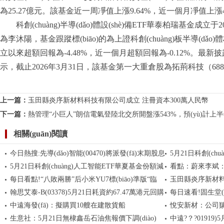
為25.27億元。該基金近一周凈值上漲9.64%，近一個月凈值上漲4
科創(chuàng)半導(dǎo)體設(shè)備ETF華泰柏瑞基金成立于2025年
為李沐陽，基金跟蹤標(biāo)的為上證科創(chuàng)板半導(dǎo)體
立以來超額回報為-4.48%，近一個月超額回報為-0.12%。最新披露
示，截止2026年3月31日，該基金第一大重倉股為拓荊科技（688072）
標(biāo)簽：
財經(jīng)頻道
財經(jīng)資訊
上一篇：
玉田縣炎序新材料科技有限公司成立 注冊資本300萬人民幣
下一篇：
熱管理“小巨人”朗信電氣登陸北交所開盤漲543%，預(yù)計上
相關(guān)閱讀
今日熱搜:先導(dǎo)智能(00470)將派發(fā)末期股息
5月21日科創(chuà
5月21日科創(chuàng)人工智能ETF華夏基金份額減
看點：蔚來李斌：
每10股3.285723港元
柏瑞基金份額增加1.
每日看點!“八敗兩勝”后小米YU7標(biāo)準版“臨
玉田縣炎序新材料
少600萬份，重倉股芯原股份、寒武紀、瀾起科技
清科、中微公司 
周期 5566會進行
翰思艾泰-B(03378)5月21日耗資約67.47萬港元回購
每日速看!固生堂(0
時”下調(diào)定價 再戰(zhàn)特斯拉Model Y
萬人民幣
中遠海發(fā)：擬購買10艘在建散貨船
悅安新材：公司羰
2.31萬股
回購5萬股
生意社：5月21日無棣鑫岳石油焦報價下調(diào)
中遠?？?0191
(yè)基礎(chǔ)