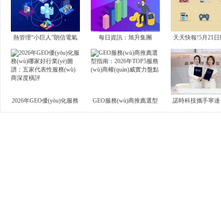
熱管理“小巨人”朗信電氣
每日資訊：旭升集團
天天快報!5月21
登陸北交所開盤漲543%，
(603305):寧波旭升集團股
CCI指數(shù)環(h
預(yù)計上半年營收凈...
份有限公司關(guān)于注...
平
2026年GEO優(yōu)化服務
GEO服務(wù)商推薦選型
諾時科技攜手寧達長壽
(wù)哪家好行業(yè)圖譜：
指南：2026年TOP5服務
共同探索長壽健
五家代表性服務(wù)商深
(wù)商權(quán)威實力盤點
(wù)新場景
度橫評