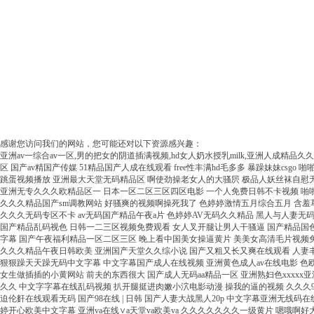
感谢您访问我们的网站，您可能还对以下资源感兴趣：
亚洲av一综合av一区,男的把女的阴道插满视频,hd女人奶水授乳milk,亚洲人成精品久