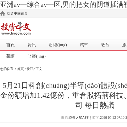
亚洲av一综合av一区,男的把女的阴道插满视
投資中國首頁
首頁
資訊
財經(jīng)
汽車
教育
旅
菜譜
財經(jīng)
您的位置：
首頁
>
快訊
>正文
5月21日科創(chuàng)半導(dǎo)體設(
金份額增加1.42億份，重倉股拓荊科技、
司 每日熱議
來源:
證券之星APP
┆
時間:
2026-05-22 07:10: