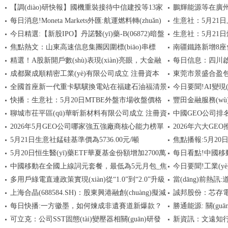
【調(diào)研快報】國機重裝接待中信建投等13家
鵬輝能源等在廣州
焦點簡訊
件、汽車電子及精密制
萬股
每日消息!Moneta Markets外匯:航運燃料轉(zhuǎn)
生意社：5月21日
機構(gòu)調(diào)研
速遞
今日精選:【新股IPO】丹諾醫(yī)藥-B(06872)暗盤
生意社：5月21
型承壓
噸
焦點熱文：山東高速信息集團因圍標(biāo)串標
南疆鐵路新增8座
暫報102港元 較招股價高34.74%
看點
精選！A股新開戶數(shù)表現(xiàn)亮眼，大金融
每日信息：四川
(biāo)被暫停軍采資格
日精選
成都聚成順精密工業(yè)有限公司成立 注冊資本
東莞市景盛合盈包
板塊持續(xù)走高，金融科技ETF華夏（516100）漲
注冊資本500萬人
全國首座新一代重卡騏驥換電站在福建石油福清景
今日要聞!AI變現(x
2.08%
100萬人民幣
20萬人民幣
快播：生意社：5月20日MTBE外盤市場收盤價格
豐田金融服務(wù
虹加能站投運_每日播報
——科創(chuàng)
聊城市茌平區(qū)華昕新材料有限公司成立 注冊資
中國GEO公司排名
下調(diào)
(yīng)市場熱點
就汽車消費多元化
2026年5月GEO公司哪家強五強廠商核心能力榜單
2026年六大GEO
本300萬人民幣
(wù)商權(quán)
5月21日生意社錳硅基準價為5736.00元/噸
焦點播報:5月20
與實戰(zhàn)案例解讀
選型對策
5月20日恒生醫(yī)藥ETF華夏基金份額增加2700萬
每日看點!中國移
少200萬份
中國移動在全國上線詞元套餐，最低為5元月包_焦
今日要聞!工業(yè
份，重倉股信達生物、康方生物、百濟神州_每日動
為5元月包
多用戶綠電直連政策實現(xiàn)從“1.0”到“2.0”升級
當(dāng)前熱訊
態(tài)
點速讀
檢查工作 促車企提升
上海合晶(688584.SH)：股東興港融創(chuàng)擬減
誠邦股份：芯存電子
迭代 帶來多重利好
元，融資余額8.99
每日快播:一方徽墨，如何煉成非遺賽道新爆款？
勝通能源: 關(g
持不超1%股份 焦點快報
務(wù)規(guī
可立克：公司SST固態(tài)變壓器相關(guān)研發
新資訊：文遠知行-W(
購公司股份的第三